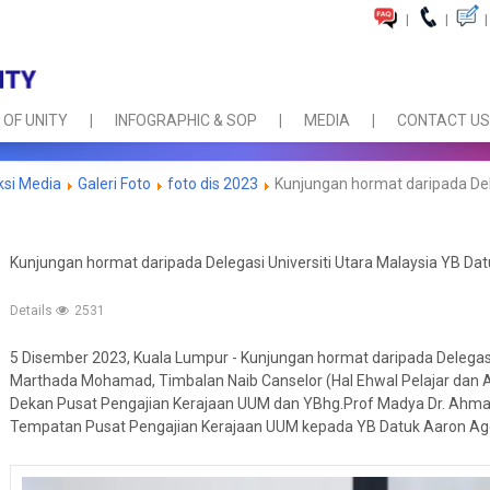
|
|
|
 OF UNITY
INFOGRAPHIC & SOP
MEDIA
CONTACT US
ksi Media
Galeri Foto
foto dis 2023
Kunjungan hormat daripada Dele
Kunjungan hormat daripada Delegasi Universiti Utara Malaysia YB D
Details
2531
5 Disember 2023, Kuala Lumpur - Kunjungan hormat daripada Delegasi
Marthada Mohamad, Timbalan Naib Canselor (Hal Ehwal Pelajar dan A
Dekan Pusat Pengajian Kerajaan UUM dan YBhg.Prof Madya Dr. Ahmad Z
Tempatan Pusat Pengajian Kerajaan UUM kepada YB Datuk Aaron Ag