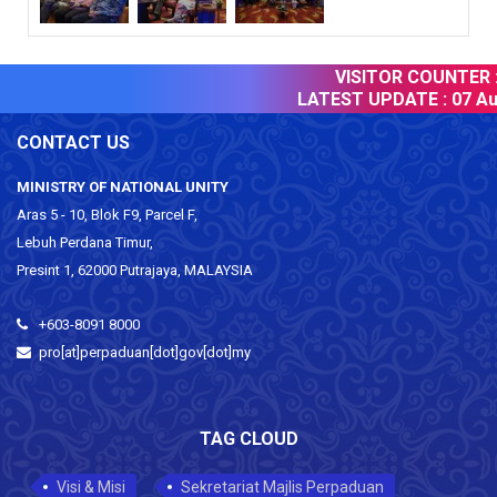
VISITOR COUNTER :
LATEST UPDATE :
07 Aug
CONTACT US
MINISTRY OF NATIONAL UNITY
Aras 5 - 10, Blok F9, Parcel F,
Lebuh Perdana Timur,
Presint 1, 62000 Putrajaya, MALAYSIA
+603-8091 8000
pro[at]perpaduan[dot]gov[dot]my
TAG CLOUD
Visi & Misi
Sekretariat Majlis Perpaduan