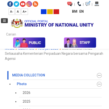
|
|
|
BM
EN
A-
A
A+
Carian...
Home
Media
Media Collection
Photo
2023
Koleksi
Media
Galeri Foto
foto jan 2025
Sesi Interaksi Ketua
Setiausaha Kementerian Perpaduan Negara bersama Pengarah
Agensi
MEDIA COLLECTION
Photo
2026
2025