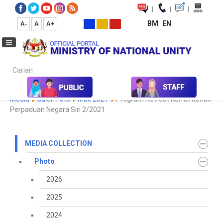
|
|
|
BM
EN
A-
A
A+
Carian...
Home
Media
Media Collection
Photo
2023
Koleksi
Media
Galeri Foto
Mac 2021
Program Retreat Kementerian
Perpaduan Negara Siri 2/2021
MEDIA COLLECTION
Photo
2026
2025
2024