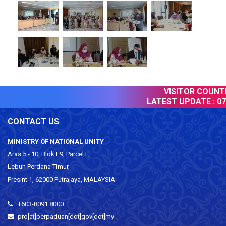
VISITOR COUNTER
LATEST UPDATE :
07 
CONTACT US
MINISTRY OF NATIONAL UNITY
Aras 5 - 10, Blok F9, Parcel F,
Lebuh Perdana Timur,
Presint 1, 62000 Putrajaya, MALAYSIA
+603-8091 8000
pro[at]perpaduan[dot]gov[dot]my