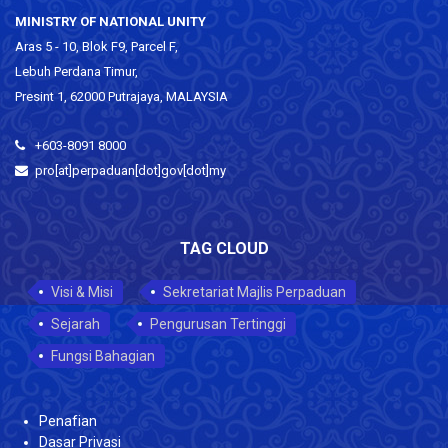
MINISTRY OF NATIONAL UNITY
Aras 5 - 10, Blok F9, Parcel F,
Lebuh Perdana Timur,
Presint 1, 62000 Putrajaya, MALAYSIA
+603-8091 8000
pro[at]perpaduan[dot]gov[dot]my
TAG CLOUD
Visi & Misi
Sekretariat Majlis Perpaduan
Sejarah
Pengurusan Tertinggi
Fungsi Bahagian
Penafian
Dasar Privasi