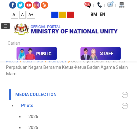
|
|
|
BM
EN
A-
A
A+
Carian...
Home
Media
Media Collection
Photo
2023
Koleksi
Media
Galeri Foto
Mac 2021
Sesi Perjumpaan YB Menteri
Perpaduan Negara Bersama Ketua-Ketua Badan Agama Selain
Islam
MEDIA COLLECTION
Photo
2026
2025