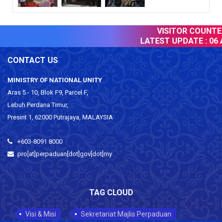
VISITOR COUNTER 
LATEST UPDATE :
06 A
CONTACT US
MINISTRY OF NATIONAL UNITY
Aras 5 - 10, Blok F9, Parcel F,
Lebuh Perdana Timur,
Presint 1, 62000 Putrajaya, MALAYSIA
+603-8091 8000
pro[at]perpaduan[dot]gov[dot]my
TAG CLOUD
Visi & Misi
Sekretariat Majlis Perpaduan