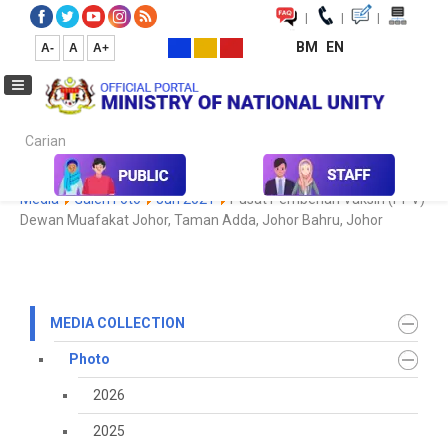
|
|
|
BM
EN
A-
A
A+
Carian...
Home
Media
Media Collection
Photo
2021
Koleksi
Media
Galeri Foto
Jun 2021
Pusat Pemberian Vaksin (PPV)
Dewan Muafakat Johor, Taman Adda, Johor Bahru, Johor
MEDIA COLLECTION
Photo
2026
2025