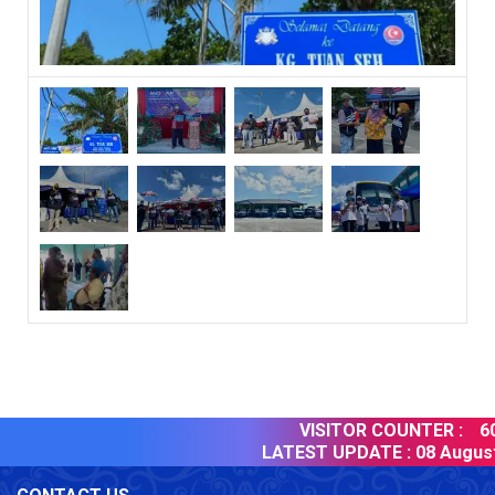
VISITOR COUNTER :
603
LATEST UPDATE :
08 August 2