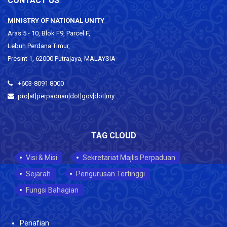
CONTACT US
MINISTRY OF NATIONAL UNITY
Aras 5 - 10, Blok F9, Parcel F,
Lebuh Perdana Timur,
Presint 1, 62000 Putrajaya, MALAYSIA
+603-8091 8000
pro[at]perpaduan[dot]gov[dot]my
TAG CLOUD
Visi & Misi
Sekretariat Majlis Perpaduan
Sejarah
Pengurusan Tertinggi
Fungsi Bahagian
Penafian