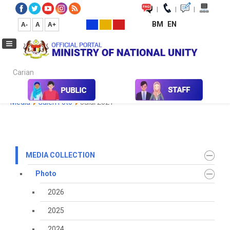
|
|
|
BM
EN
A-
A
A+
Carian...
Home
Media
Media Collection
Photo
2021
Koleksi
Media
Galeri Foto
Julai 2021
MEDIA COLLECTION
Photo
2026
2025
2024