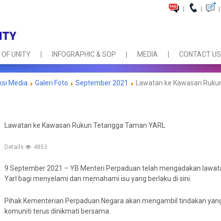
|
|
|
 OF UNITY
INFOGRAPHIC & SOP
MEDIA
CONTACT US
ksi Media
Galeri Foto
September 2021
Lawatan ke Kawasan Ruku
Lawatan ke Kawasan Rukun Tetangga Taman YARL
Details
4853
9 September 2021 – YB Menteri Perpaduan telah mengadakan law
Yarl bagi menyelami dan memahami isu yang berlaku di sini.
Pihak Kementerian Perpaduan Negara akan mengambil tindakan yan
komuniti terus dinikmati bersama.