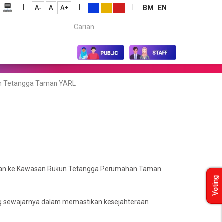
|
|
|
BM
EN
A-
A
A+
Carian...
n Tetangga Taman YARL
atan ke Kawasan Rukun Tetangga Perumahan Taman
Voting
g sewajarnya dalam memastikan kesejahteraan