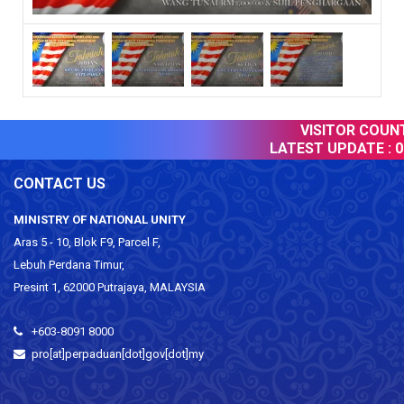
VISITOR COUNTE
LATEST UPDATE :
07
CONTACT US
MINISTRY OF NATIONAL UNITY
Aras 5 - 10, Blok F9, Parcel F,
Lebuh Perdana Timur,
Presint 1, 62000 Putrajaya, MALAYSIA
+603-8091 8000
pro[at]perpaduan[dot]gov[dot]my