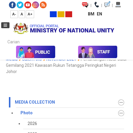
|
|
|
BM
EN
A-
A
A+
Carian...
Home
Media
Media Collection
Photo
2021
Koleksi
Media
Galeri Foto
November 2021
Pertandingan Kibar Jalur
Gemilang 2021 Kawasan Rukun Tetangga Peringkat Negeri
Johor
MEDIA COLLECTION
Photo
2026