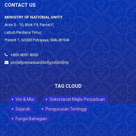
CONTACT US
MINISTRY OF NATIONAL UNITY
Aras 5 - 10, Blok F9, Parcel F,
Lebuh Perdana Timur,
Presint 1, 62000 Putrajaya, MALAYSIA
+603-8091 8000
pro[at]perpaduan[dot]gov[dot]my
TAG CLOUD
Visi & Misi
Sekretariat Majlis Perpaduan
Sejarah
Pengurusan Tertinggi
Fungsi Bahagian