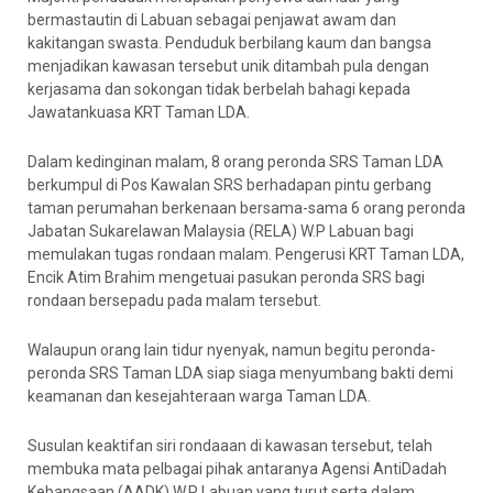
bermastautin di Labuan sebagai penjawat awam dan
kakitangan swasta. Penduduk berbilang kaum dan bangsa
menjadikan kawasan tersebut unik ditambah pula dengan
kerjasama dan sokongan tidak berbelah bahagi kepada
Jawatankuasa KRT Taman LDA.
Dalam kedinginan malam, 8 orang peronda SRS Taman LDA
berkumpul di Pos Kawalan SRS berhadapan pintu gerbang
taman perumahan berkenaan bersama-sama 6 orang peronda
Jabatan Sukarelawan Malaysia (RELA) W.P Labuan bagi
memulakan tugas rondaan malam. Pengerusi KRT Taman LDA,
Encik Atim Brahim mengetuai pasukan peronda SRS bagi
rondaan bersepadu pada malam tersebut.
Walaupun orang lain tidur nyenyak, namun begitu peronda-
peronda SRS Taman LDA siap siaga menyumbang bakti demi
keamanan dan kesejahteraan warga Taman LDA.
Susulan keaktifan siri rondaaan di kawasan tersebut, telah
membuka mata pelbagai pihak antaranya Agensi AntiDadah
Kebangsaan (AADK) W.P Labuan yang turut serta dalam