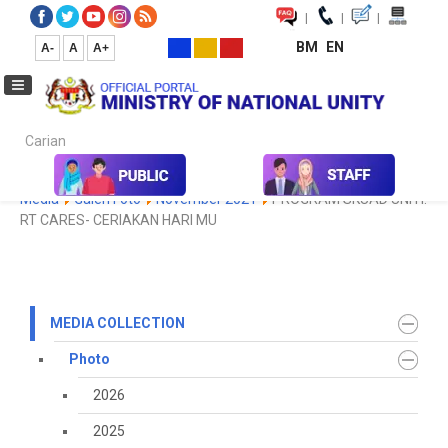
|
|
|
BM
EN
A-
A
A+
Carian...
Home
Media
Media Collection
Photo
2021
Koleksi
Media
Galeri Foto
November 2021
PROGRAM SKUAD UNITI:
RT CARES- CERIAKAN HARI MU
MEDIA COLLECTION
Photo
2026
2025