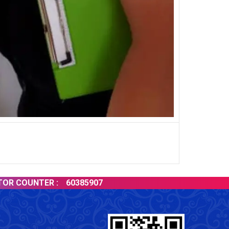
COUNTER :
60385907