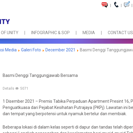
|
|
|
 OF UNITY
INFOGRAPHIC & SOP
MEDIA
CONTACT US
ksi Media
Galeri Foto
December 2021
Basmi Denggi Tanggungjaw
Basmi Denggi Tanggungjawab Bersama
Details
5071
1 Disember 2021 – Premis Tabika Perpaduan Apartment Presint 16, 
Penguatkuasa dari Pejabat Kesihatan Putrajaya (PKPj). Lawatan in
dan tempat yang berpotensi untuk nyamuk bertelur dan membiak.
Beberapa lokasi di dalam kelas seperti di dapur dan tandas telah di