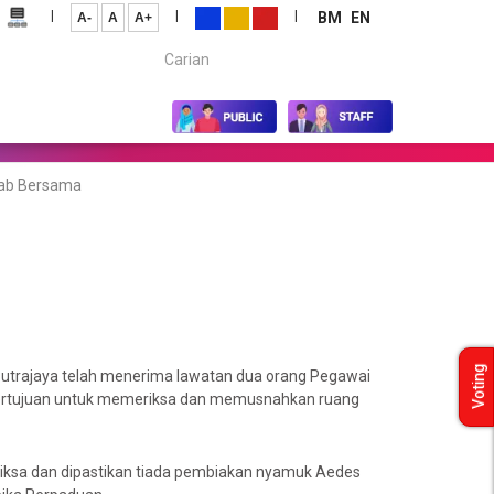
|
|
|
BM
EN
A-
A
A+
Carian...
ab Bersama
Voting
Putrajaya telah menerima lawatan dua orang Pegawai
i bertujuan untuk memeriksa dan memusnahkan ruang
periksa dan dipastikan tiada pembiakan nyamuk Aedes