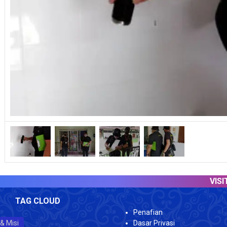
VISITOR 
TAG CLOUD
Penafian
 & Misi
Dasar Privasi