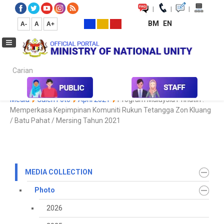
|
|
|
BM
EN
A-
A
A+
Carian...
Home
Media
Media Collection
Photo
2021
Koleksi
Media
Galeri Foto
April 2021
Program Malaysia Prihatin :
Memperkasa Kepimpinan Komuniti Rukun Tetangga Zon Kluang
/ Batu Pahat / Mersing Tahun 2021
MEDIA COLLECTION
Photo
2026