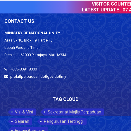
VISITOR COUNTER 
LATEST UPDATE :
07 A
CONTACT US
MINISTRY OF NATIONAL UNITY
Aras 5 - 10, Blok F9, Parcel F,
Lebuh Perdana Timur,
Presint 1, 62000 Putrajaya, MALAYSIA
+603-8091 8000
pro[at]perpaduan[dot]gov[dot]my
TAG CLOUD
Visi & Misi
Sekretariat Majlis Perpaduan
Sejarah
Pengurusan Tertinggi
Fungsi Bahagian