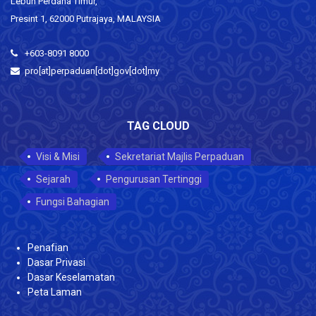
Lebuh Perdana Timur,
Presint 1, 62000 Putrajaya, MALAYSIA
+603-8091 8000
pro[at]perpaduan[dot]gov[dot]my
TAG CLOUD
Visi & Misi
Sekretariat Majlis Perpaduan
Sejarah
Pengurusan Tertinggi
Fungsi Bahagian
Penafian
Dasar Privasi
Dasar Keselamatan
Peta Laman