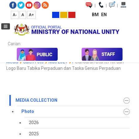
|
|
|
BM
EN
A-
A
A+
Carian...
Home
Media
Media Collection
Photo
2021
Koleksi
Media
Galeri Foto
Mac 2021
Pelancaran Starter Kit dan
Logo Baru Tabika Perpaduan dan Taska Genius Perpaduan
MEDIA COLLECTION
Photo
2026
2025