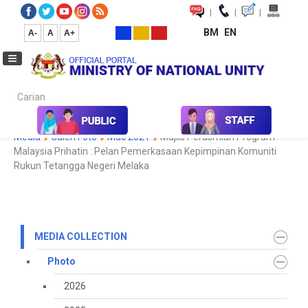
|
|
|
BM
EN
A-
A
A+
Carian...
Home
Media
Media Collection
Photo
2021
Koleksi
Media
Galeri Foto
Mac 2021
Majlis Perasmian Program
Malaysia Prihatin : Pelan Pemerkasaan Kepimpinan Komuniti
Rukun Tetangga Negeri Melaka
MEDIA COLLECTION
Photo
2026