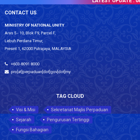
LATEST UPDATE :
08 
CONTACT US
MINISTRY OF NATIONAL UNITY
Aras 5 - 10, Blok F9, Parcel F,
Lebuh Perdana Timur,
Presint 1, 62000 Putrajaya, MALAYSIA
+603-8091 8000
pro[at]perpaduan[dot]gov[dot]my
TAG CLOUD
Visi & Misi
Sekretariat Majlis Perpaduan
Sejarah
Pengurusan Tertinggi
Fungsi Bahagian