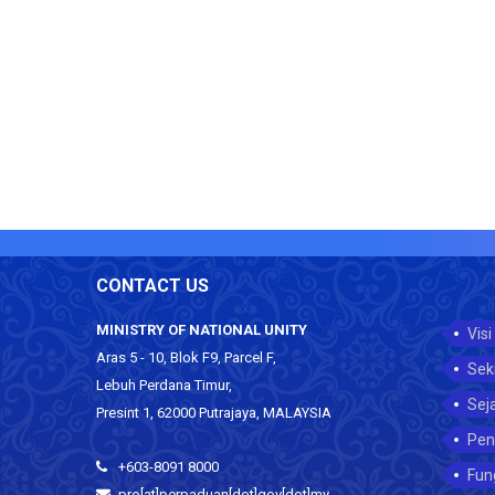
CONTACT US
MINISTRY OF NATIONAL UNITY
Visi
Aras 5 - 10, Blok F9, Parcel F,
Sek
Lebuh Perdana Timur,
Sej
Presint 1, 62000 Putrajaya, MALAYSIA
Pen
+603-8091 8000
Fun
pro[at]perpaduan[dot]gov[dot]my