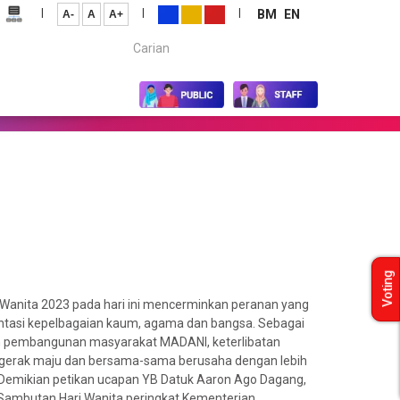
|
|
|
BM
EN
A-
A
A+
Carian...
Voting
Wanita 2023 pada hari ini mencerminkan peranan yang
entasi kepelbagaian kaum, agama dan bangsa. Sebagai
n pembangunan masyarakat MADANI, keterlibatan
ergerak maju dan bersama-sama berusaha dengan lebih
 Demikian petikan ucapan YB Datuk Aaron Ago Dagang,
ambutan Hari Wanita peringkat Kementerian