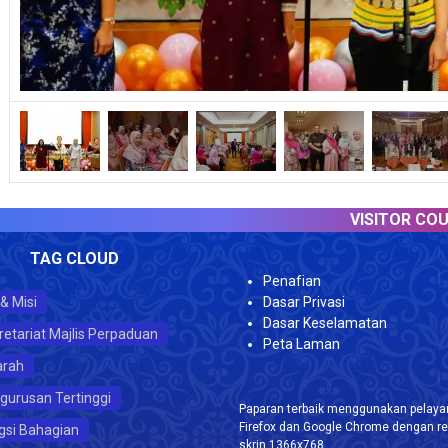
VISITOR COUNTER
TAG CLOUD
Penafian
 & Misi
Dasar Privasi
Dasar Keselamatan
retariat Majlis Perpaduan
Peta Laman
arah
gurusan Tertinggi
Paparan terbaik menggunakan pelayar
Firefox dan Google Chrome dengan re
gsi Bahagian
skrin 1366x768.