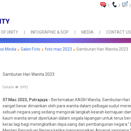
|
|
|
 OF UNITY
INFOGRAPHIC & SOP
MEDIA
CONTACT US
ksi Media
Galeri Foto
foto mac 2023
Sambutan Hari Wanita 2023
Sambutan Hari Wanita 2023
Details
3992
07 Mac 2023, Putrajaya -
Bertemakan KASIH Wanita, Sambutan Hari 
sangat besar dimainkan oleh para wanita dalam pelbagai sudut mer
sebuah negara yang sedang mengorak langkah kearah kemajuan da
kaum wanita amat diperlukan dalam segala lapangan untuk terus b
keras lagi bagi meningkatkan daya saing dan pembangunan negara.”
Menteri Perpaduan Negara ketika menyampaikan Amanat sempena S