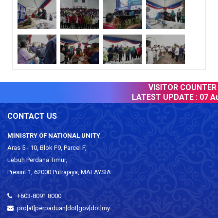
VISITOR COUNTER :
LATEST UPDATE :
07 Au
CONTACT US
MINISTRY OF NATIONAL UNITY
Aras 5 - 10, Blok F9, Parcel F,
Lebuh Perdana Timur,
Presint 1, 62000 Putrajaya, MALAYSIA
+603-8091 8000
pro[at]perpaduan[dot]gov[dot]my