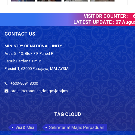
VISITOR COUNTER :
60
LATEST UPDATE :
07 August
CONTACT US
MINISTRY OF NATIONAL UNITY
Aras 5 - 10, Blok F9, Parcel F,
Lebuh Perdana Timur,
Presint 1, 62000 Putrajaya, MALAYSIA
+603-8091 8000
pro[at]perpaduan[dot]gov[dot]my
TAG CLOUD
Visi & Misi
Sekretariat Majlis Perpaduan