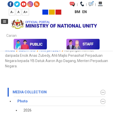
|
|
|
BM
EN
A-
A
A+
Carian...
Home
Media
Media Collection
Photo
2022
Koleksi
Media
Galeri Foto
foto jan 2024
Kunjungan hormat
daripada Encik Anas Zubedy, Ahli Majlis Penasihat Perpaduan
Negara kepada YB Datuk Aaron Ago Dagang, Menteri Perpaduan
Negara.
MEDIA COLLECTION
Photo
2026