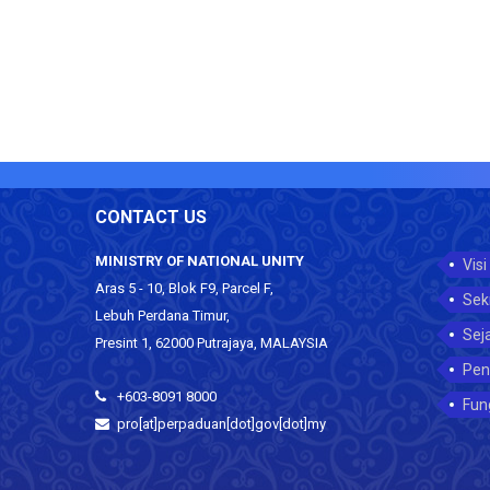
CONTACT US
MINISTRY OF NATIONAL UNITY
Visi
Aras 5 - 10, Blok F9, Parcel F,
Sek
Lebuh Perdana Timur,
Sej
Presint 1, 62000 Putrajaya, MALAYSIA
Pen
+603-8091 8000
Fun
pro[at]perpaduan[dot]gov[dot]my