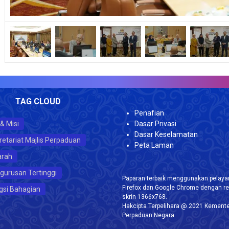
VIS
TAG CLOUD
Penafian
 & Misi
Dasar Privasi
Dasar Keselamatan
retariat Majlis Perpaduan
Peta Laman
arah
gurusan Tertinggi
Paparan terbaik menggunakan pelayar
Firefox dan Google Chrome dengan re
gsi Bahagian
skrin 1366x768.
Hakcipta Terpelihara @ 2021 Kemente
Perpaduan Negara