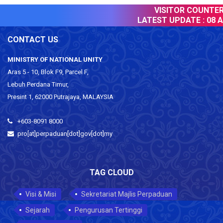
VISITOR COUNTER :
LATEST UPDATE :
08 Au
CONTACT US
MINISTRY OF NATIONAL UNITY
Aras 5 - 10, Blok F9, Parcel F,
Lebuh Perdana Timur,
Presint 1, 62000 Putrajaya, MALAYSIA
+603-8091 8000
pro[at]perpaduan[dot]gov[dot]my
TAG CLOUD
Visi & Misi
Sekretariat Majlis Perpaduan
Sejarah
Pengurusan Tertinggi