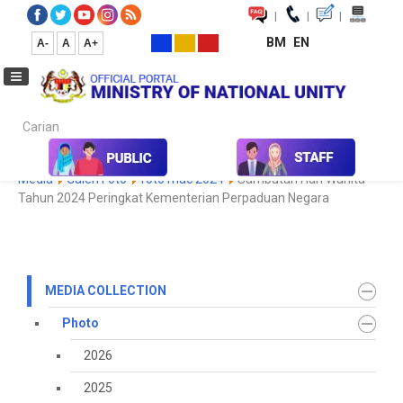
|
|
|
BM
EN
A-
A
A+
Carian...
Home
Media
Media Collection
Photo
2022
Koleksi
Media
Galeri Foto
foto mac 2024
Sambutan Hari Wanita
Tahun 2024 Peringkat Kementerian Perpaduan Negara
MEDIA COLLECTION
Photo
2026
2025