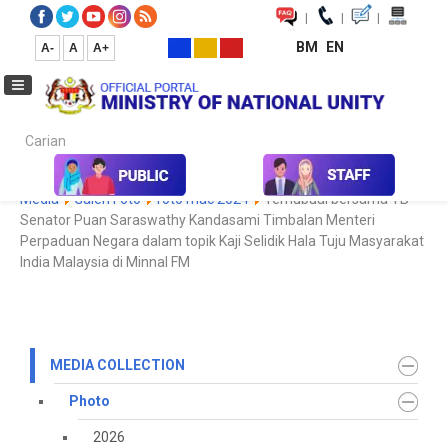
|
|
|
BM
EN
A-
A
A+
Carian...
Home
Media
Media Collection
Photo
2022
Koleksi
Media
Galeri Foto
foto mac 2024
Temubual bersama YB
Senator Puan Saraswathy Kandasami Timbalan Menteri
Perpaduan Negara dalam topik Kaji Selidik Hala Tuju Masyarakat
India Malaysia di Minnal FM
MEDIA COLLECTION
Photo
2026