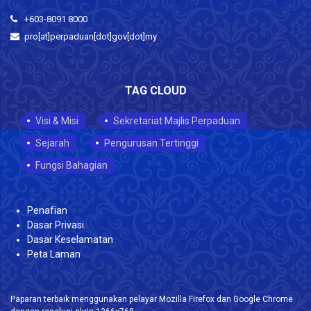
+603-8091 8000
pro[at]perpaduan[dot]gov[dot]my
TAG CLOUD
Visi & Misi
Sekretariat Majlis Perpaduan
Sejarah
Pengurusan Tertinggi
Fungsi Bahagian
Penafian
Dasar Privasi
Dasar Keselamatan
Peta Laman
Paparan terbaik menggunakan pelayar Mozilla Firefox dan Google Chrome