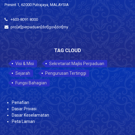
Presint 1, 62000 Putrajaya, MALAYSIA
+603-8091 8000
pro[at]perpaduan[dot]gov[dot]my
TAG CLOUD
Visi & Misi
Sekretariat Majlis Perpaduan
Sejarah
Pengurusan Tertinggi
Fungsi Bahagian
Penafian
Dasar Privasi
Dasar Keselamatan
Peta Laman