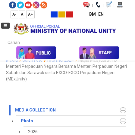
|
|
|
BM
EN
A-
A
A+
Carian...
Home
Media
Media Collection
Photo
2022
Koleksi
Media
Galeri Foto
foto mei 2024
Majlis Mesyuarat YB
Menteri Perpaduan Negara Bersama Menteri Perpaduan Negeri
Sabah dan Sarawak serta EXCO-EXCO Perpaduan Negeri
(MExUnity)
MEDIA COLLECTION
Photo
2026