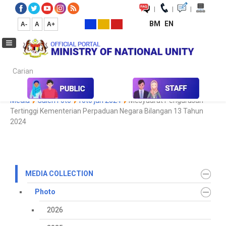
|
|
|
BM
EN
A-
A
A+
Carian...
Home
Media
Media Collection
Photo
2022
Koleksi
Media
Galeri Foto
foto jun 2024
Mesyuarat Pengurusan
Tertinggi Kementerian Perpaduan Negara Bilangan 13 Tahun
2024
MEDIA COLLECTION
Photo
2026