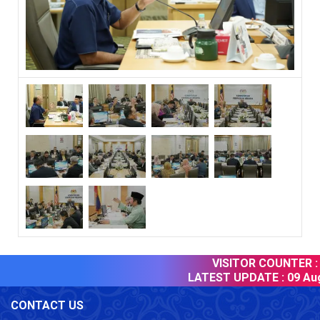
VISITOR COUNTER :
LATEST UPDATE :
09 Aug
CONTACT US