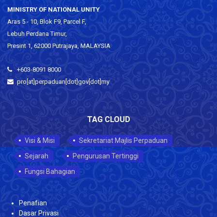
MINISTRY OF NATIONAL UNITY
Aras 5 - 10, Blok F9, Parcel F,
Lebuh Perdana Timur,
Presint 1, 62000 Putrajaya, MALAYSIA
+603-8091 8000
pro[at]perpaduan[dot]gov[dot]my
TAG CLOUD
Visi & Misi
Sekretariat Majlis Perpaduan
Sejarah
Pengurusan Tertinggi
Fungsi Bahagian
Penafian
Dasar Privasi