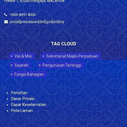
Presint 1, 62000 Putrajaya, MALAYSIA
+603-8091 8000
pro[at]perpaduan[dot]gov[dot]my
TAG CLOUD
Visi & Misi
Sekretariat Majlis Perpaduan
Sejarah
Pengurusan Tertinggi
Fungsi Bahagian
Penafian
Dasar Privasi
Dasar Keselamatan
Peta Laman