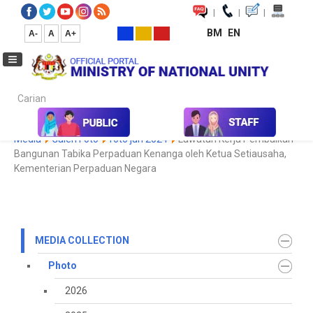
|
|
|
BM
EN
A-
A
A+
Carian...
Home
Media
Media Collection
Photo
2022
Koleksi
Media
Galeri Foto
foto jun 2024
Lawatan Kerja Pembaikan
Bangunan Tabika Perpaduan Kenanga oleh Ketua Setiausaha,
Kementerian Perpaduan Negara
MEDIA COLLECTION
Photo
2026