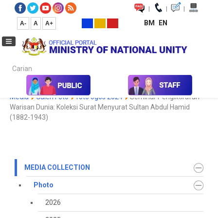
|
|
|
BM
EN
A-
A
A+
Carian...
Home
Media
Media Collection
Photo
2022
Koleksi
Media
Galeri Foto
foto ogos 2024
Seminar Pengiktirafan
Warisan Dunia: Koleksi Surat Menyurat Sultan Abdul Hamid
(1882-1943)
MEDIA COLLECTION
Photo
2026