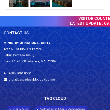
VISITOR COUNTER 
LATEST UPDATE :
09 A
CONTACT US
MINISTRY OF NATIONAL UNITY
Aras 5 - 10, Blok F9, Parcel F,
Lebuh Perdana Timur,
Presint 1, 62000 Putrajaya, MALAYSIA
+603-8091 8000
pro[at]perpaduan[dot]gov[dot]my
TAG CLOUD
Visi & Misi
Sekretariat Majlis Perpaduan