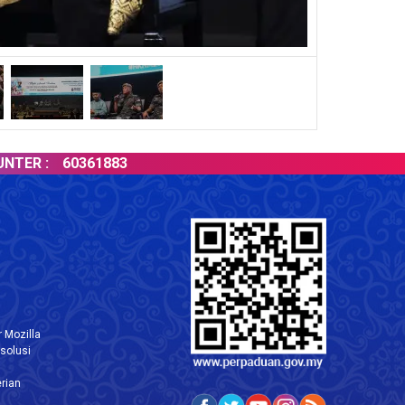
 :
60361883
L
 Mozilla
solusi
rian