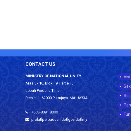
CONTACT US
MINISTRY OF NATIONAL UNITY
Visi
Aras 5 - 10, Blok F9, Parcel F,
Sek
Lebuh Perdana Timur,
Sej
Presint 1, 62000 Putrajaya, MALAYSIA
Pen
+603-8091 8000
Fun
pro[at]perpaduan[dot]gov[dot]my