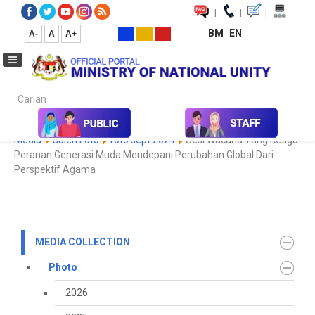
|
|
|
BM
EN
A-
A
A+
Carian...
Home
Media
Media Collection
Photo
2022
Koleksi
Media
Galeri Foto
foto sept 2024
Sesi Wacana Yang Ketiga:
Peranan Generasi Muda Mendepani Perubahan Global Dari
Perspektif Agama
MEDIA COLLECTION
Photo
2026