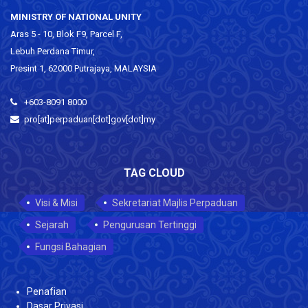
MINISTRY OF NATIONAL UNITY
Aras 5 - 10, Blok F9, Parcel F,
Lebuh Perdana Timur,
Presint 1, 62000 Putrajaya, MALAYSIA
+603-8091 8000
pro[at]perpaduan[dot]gov[dot]my
TAG CLOUD
Visi & Misi
Sekretariat Majlis Perpaduan
Sejarah
Pengurusan Tertinggi
Fungsi Bahagian
Penafian
Dasar Privasi