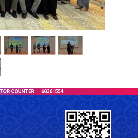
COUNTER :
60361554