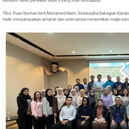
sebelum tarikh penilaian seperti yang telah ditetapkan.
YBrs. Puan Norihan binti Mohamed Naim, Setiausaha Bahagian Kanan
hadir menyampaikan amanat dan seterusnya merasmikan majlis pen