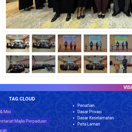
VISITOR 
TAG CLOUD
Penafian
 & Misi
Dasar Privasi
Dasar Keselamatan
retariat Majlis Perpaduan
Peta Laman
arah