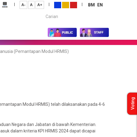
|
|
|
BM
EN
A-
A
A+
Carian...
anusia (Pemantapan Modul HRMIS)
Voting
mantapan Modul HRMIS) telah dilaksanakan pada 4-6
erpaduan Negara dan Jabatan di bawah Kementerian.
suk dalam kriteria KPI HRMIS 2024 dapat dicapai