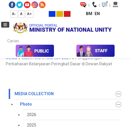
|
|
|
BM
EN
A-
A
A+
Carian...
Home
Media
Media Collection
Photo
2022
Koleksi
Media
Galeri Foto
foto nov 2024
Penggulungan
Perbahasan Belanjawan Peringkat Dasar di Dewan Rakyat
MEDIA COLLECTION
Photo
2026
2025