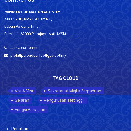
CONTACT US
MINISTRY OF NATIONAL UNITY
Aras 5 - 10, Blok F9, Parcel F,
Lebuh Perdana Timur,
Presint 1, 62000 Putrajaya, MALAYSIA
+603-8091 8000
pro[at]perpaduan[dot]gov[dot]my
TAG CLOUD
Visi & Misi
Sekretariat Majlis Perpaduan
Sejarah
Pengurusan Tertinggi
Fungsi Bahagian
Penafian