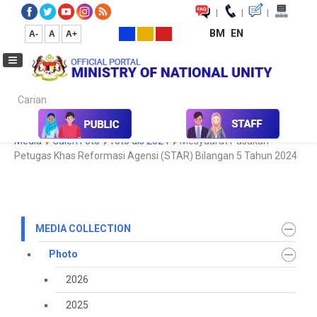
|
|
|
BM
EN
A-
A
A+
Carian...
Home
Media
Media Collection
Photo
2022
Koleksi
Media
Galeri Foto
foto dis 2024
Mesyuarat Pasukan
Petugas Khas Reformasi Agensi (STAR) Bilangan 5 Tahun 2024
MEDIA COLLECTION
Photo
2026
2025