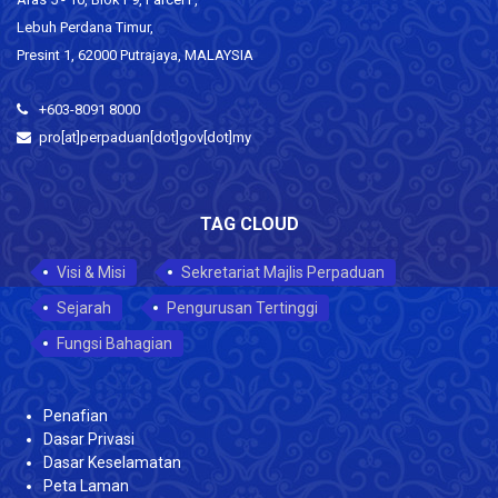
Lebuh Perdana Timur,
Presint 1, 62000 Putrajaya, MALAYSIA
+603-8091 8000
pro[at]perpaduan[dot]gov[dot]my
TAG CLOUD
Visi & Misi
Sekretariat Majlis Perpaduan
Sejarah
Pengurusan Tertinggi
Fungsi Bahagian
Penafian
Dasar Privasi
Dasar Keselamatan
Peta Laman