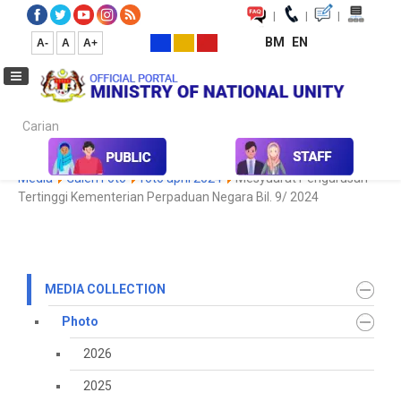
|
|
|
BM
EN
A-
A
A+
Carian...
Home
Media
Media Collection
Photo
2022
Koleksi
Media
Galeri Foto
foto april 2024
Mesyuarat Pengurusan
Tertinggi Kementerian Perpaduan Negara Bil. 9/ 2024
MEDIA COLLECTION
Photo
2026
2025