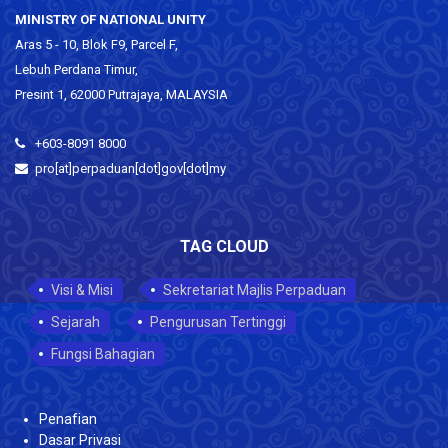
MINISTRY OF NATIONAL UNITY
Aras 5 - 10, Blok F9, Parcel F,
Lebuh Perdana Timur,
Presint 1, 62000 Putrajaya, MALAYSIA
+603-8091 8000
pro[at]perpaduan[dot]gov[dot]my
TAG CLOUD
Visi & Misi
Sekretariat Majlis Perpaduan
Sejarah
Pengurusan Tertinggi
Fungsi Bahagian
Penafian
Dasar Privasi