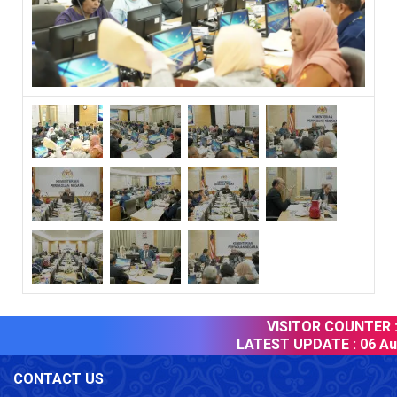
VISITOR COUNTER :
LATEST UPDATE :
06 Aug
CONTACT US