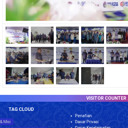
VISITOR COUNTER :
60
TAG CLOUD
Penafian
 & Misi
Dasar Privasi
Dasar Keselamatan