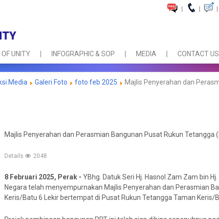
|
|
|
 OF UNITY
INFOGRAPHIC & SOP
MEDIA
CONTACT US
ksi Media
Galeri Foto
foto feb 2025
Majlis Penyerahan dan Peras
Majlis Penyerahan dan Perasmian Bangunan Pusat Rukun Tetangga (P
Details
2048
8 Februari 2025, Perak -
YBhg. Datuk Seri Hj. Hasnol Zam Zam bin H
Negara telah menyempurnakan Majlis Penyerahan dan Perasmian B
Keris/Batu 6 Lekir bertempat di Pusat Rukun Tetangga Taman Keris/Bat