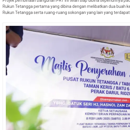
Projek pembinaan bangunan PRT ini telah siap dibina sepenuhnya 
Rukun Tetangga pertama yang dibina dengan melibatkan dua buah ke
Rukun Tetangga serta ruang-ruang sokongan yang lain yang terdapa