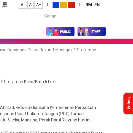
|
|
|
BM
EN
A-
A
A+
Carian...
mian Bangunan Pusat Rukun Tetangga (PRT) Taman
RT) Taman Keris/Batu 6 Lekir
Voting
j. Ahmad, Ketua Setiausaha Kementerian Perpaduan
angunan Pusat Rukun Tetangga (PRT) Taman
u 6 Lekir, Manjung, Perak Darul Ridzuan hari ini.