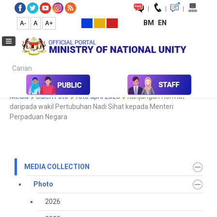
|
|
|
BM
EN
A-
A
A+
Carian...
Home
Media
Media Collection
Photo
2022
Koleksi
Media
Galeri Foto
foto april 2025
Kunjungan Hormat
daripada wakil Pertubuhan Nadi Sihat kepada Menteri
Perpaduan Negara
MEDIA COLLECTION
Photo
2026