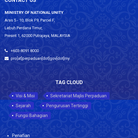
CONTACT US
MINISTRY OF NATIONAL UNITY
Aras 5 - 10, Blok F9, Parcel F,
Lebuh Perdana Timur,
Presint 1, 62000 Putrajaya, MALAYSIA
+603-8091 8000
pro[at]perpaduan[dot]gov[dot]my
TAG CLOUD
Visi & Misi
Sekretariat Majlis Perpaduan
Sejarah
Pengurusan Tertinggi
Fungsi Bahagian
Penafian