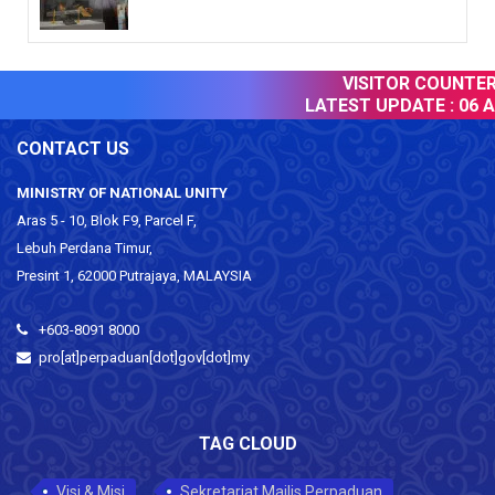
VISITOR COUNTER :
LATEST UPDATE :
06 Au
CONTACT US
MINISTRY OF NATIONAL UNITY
Aras 5 - 10, Blok F9, Parcel F,
Lebuh Perdana Timur,
Presint 1, 62000 Putrajaya, MALAYSIA
+603-8091 8000
pro[at]perpaduan[dot]gov[dot]my
TAG CLOUD
Visi & Misi
Sekretariat Majlis Perpaduan