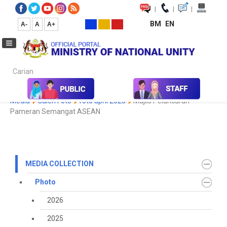
|
|
|
BM
EN
A-
A
A+
Carian...
Home
Media
Media Collection
Photo
2022
Koleksi
Media
Galeri Foto
foto april 2025
Majlis Peluncuran
Pameran Semangat ASEAN
MEDIA COLLECTION
Photo
2026
2025