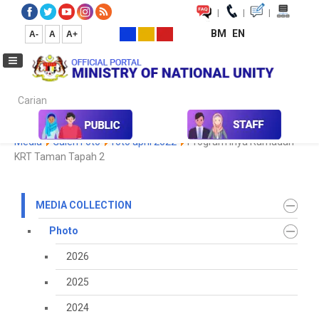
|
|
|
BM
EN
A-
A
A+
Carian...
Home
Media
Media Collection
Photo
2023
Koleksi
Media
Galeri Foto
foto april 2022
Program Ihya Ramadan
KRT Taman Tapah 2
MEDIA COLLECTION
Photo
2026
2025
2024