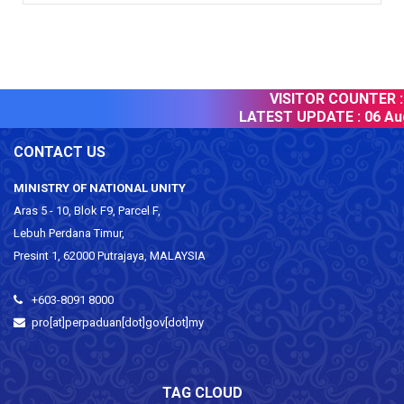
VISITOR COUNTER :
LATEST UPDATE :
06 Aug
CONTACT US
MINISTRY OF NATIONAL UNITY
Aras 5 - 10, Blok F9, Parcel F,
Lebuh Perdana Timur,
Presint 1, 62000 Putrajaya, MALAYSIA
+603-8091 8000
pro[at]perpaduan[dot]gov[dot]my
TAG CLOUD