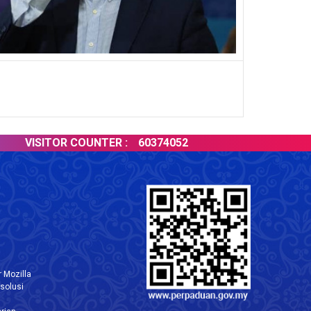
VISITOR COUNTER :
60374052
 Mozilla
solusi