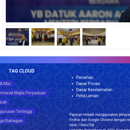
TAG CLOUD
Penafian
 & Misi
Dasar Privasi
Dasar Keselamatan
retariat Majlis Perpaduan
Peta Laman
arah
gurusan Tertinggi
Paparan terbaik menggunakan pelayar
Firefox dan Google Chrome dengan re
gsi Bahagian
skrin 1366x768.