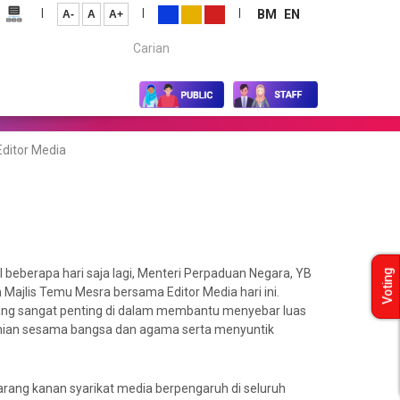
|
|
|
BM
EN
A-
A
A+
Carian...
ditor Media
eberapa hari saja lagi, Menteri Perpaduan Negara, YB
Voting
ajlis Temu Mesra bersama Editor Media hari ini.
ang sangat penting di dalam membantu menyebar luas
onian sesama bangsa dan agama serta menyuntik
garang kanan syarikat media berpengaruh di seluruh