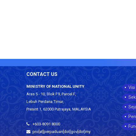
CONTACT US
MINISTRY OF NATIONAL UNITY
Visi
Aras 5 - 10, Blok F9, Parcel F,
Sek
Lebuh Perdana Timur,
Sej
Presint 1, 62000 Putrajaya, MALAYSIA
Pen
+603-8091 8000
Fun
pro[at]perpaduan[dot]gov[dot]my