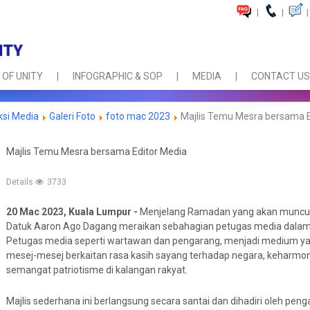
|
|
|
 OF UNITY
INFOGRAPHIC & SOP
MEDIA
CONTACT US
ksi Media
Galeri Foto
foto mac 2023
Majlis Temu Mesra bersama E
Majlis Temu Mesra bersama Editor Media
Details
3733
20 Mac 2023, Kuala Lumpur -
Menjelang Ramadan yang akan muncul b
Datuk Aaron Ago Dagang meraikan sebahagian petugas media dalam M
Petugas media seperti wartawan dan pengarang, menjadi medium y
mesej-mesej berkaitan rasa kasih sayang terhadap negara, keharm
semangat patriotisme di kalangan rakyat.
Majlis sederhana ini berlangsung secara santai dan dihadiri oleh pen