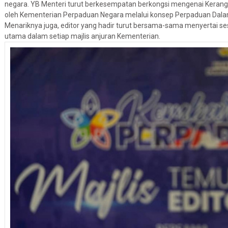
negara. YB Menteri turut berkesempatan berkongsi mengenai Kera
oleh Kementerian Perpaduan Negara melalui konsep Perpaduan Dala
Menariknya juga, editor yang hadir turut bersama-sama menyertai s
utama dalam setiap majlis anjuran Kementerian.