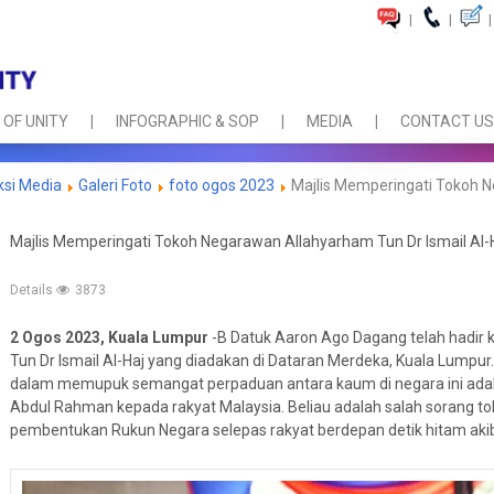
|
|
|
 OF UNITY
INFOGRAPHIC & SOP
MEDIA
CONTACT US
ksi Media
Galeri Foto
foto ogos 2023
Majlis Memperingati Tokoh N
Majlis Memperingati Tokoh Negarawan Allahyarham Tun Dr Ismail Al-
Details
3873
2 Ogos 2023, Kuala Lumpur
-B Datuk Aaron Ago Dagang telah hadir
Tun Dr Ismail
Al-Haj yang diadakan di Dataran Merdeka, Kuala Lumpu
dalam memupuk semangat perpaduan antara kaum di negara ini adala
Abdul Rahman kepada rakyat Malaysia. Beliau adalah salah sorang
pembentukan Rukun Negara selepas rakyat berdepan detik hitam akib