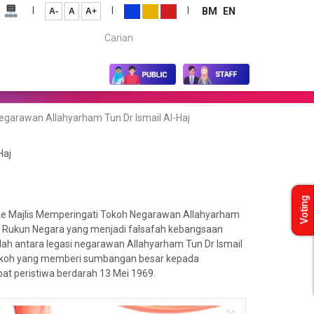
|
|
|
BM
EN
A-
A
A+
Carian...
egarawan Allahyarham Tun Dr Ismail Al-Haj
Haj
Voting
 ke Majlis Memperingati Tokoh Negarawan Allahyarham
r. Rukun Negara yang menjadi falsafah kebangsaan
h antara legasi negarawan Allahyarham Tun Dr Ismail
 tokoh yang memberi sumbangan besar kepada
at peristiwa berdarah 13 Mei 1969.