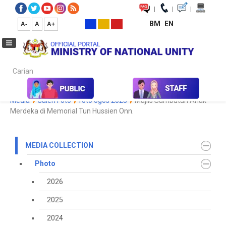
|
|
|
BM
EN
A-
A
A+
Carian...
Home
Media
Media Collection
Photo
2023
Koleksi
Media
Galeri Foto
foto ogos 2023
Majlis Sambutan Anak
Merdeka di Memorial Tun Hussien Onn.
MEDIA COLLECTION
Photo
2026
2025
2024