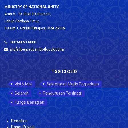
MINISTRY OF NATIONAL UNITY
Aras 5 - 10, Blok F9, Parcel F,
Lebuh Perdana Timur,
Presint 1, 62000 Putrajaya, MALAYSIA
+603-8091 8000
pro[at]perpaduan[dot]gov[dot]my
TAG CLOUD
Visi & Misi
Sekretariat Majlis Perpaduan
Sejarah
Pengurusan Tertinggi
Fungsi Bahagian
Penafian
Dasar Privasi