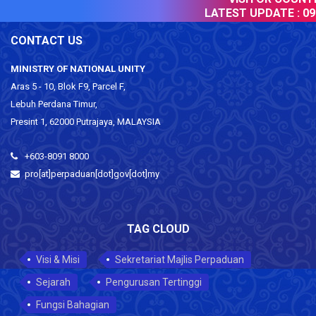
LATEST UPDATE :
09 
CONTACT US
MINISTRY OF NATIONAL UNITY
Aras 5 - 10, Blok F9, Parcel F,
Lebuh Perdana Timur,
Presint 1, 62000 Putrajaya, MALAYSIA
+603-8091 8000
pro[at]perpaduan[dot]gov[dot]my
TAG CLOUD
Visi & Misi
Sekretariat Majlis Perpaduan
Sejarah
Pengurusan Tertinggi
Fungsi Bahagian