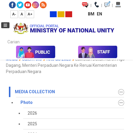
|
|
|
BM
EN
A-
A
A+
Carian...
Home
Media
Media Collection
Photo
2023
Koleksi
Media
Galeri Foto
foto dis 2023
Lawatan Datuk Aaron Ago
Dagang, Menteri Perpaduan Negara Ke Reruai Kementerian
Perpaduan Negara
MEDIA COLLECTION
Photo
2026
2025