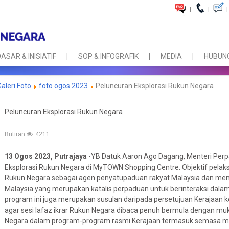
|
|
|
ASAR & INISIATIF
SOP & INFOGRAFIK
MEDIA
HUBUNG
Galeri Foto
foto ogos 2023
Peluncuran Eksplorasi Rukun Negara
Peluncuran Eksplorasi Rukun Negara
Butiran
4211
13 Ogos 2023, Putrajaya
-YB Datuk Aaron Ago Dagang, Menteri Perp
Eksplorasi Rukun Negara di MyTOWN Shopping Centre. Objektif pel
Rukun Negara sebagai agen penyatupaduan rakyat Malaysia dan men
Malaysia yang merupakan katalis perpaduan untuk berinteraksi dalam
program ini juga merupakan susulan daripada persetujuan Kerajaan
agar sesi lafaz ikrar Rukun Negara dibaca penuh bermula dengan muk
Negara dalam program-program rasmi Kerajaan termasuk semasa maj