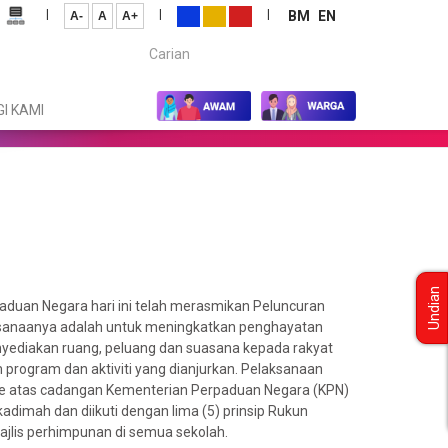
|
|
|
BM
EN
A-
A
A+
Carian...
I KAMI
Undian
aduan Negara hari ini telah merasmikan Peluncuran
aksanaanya adalah untuk meningkatkan penghayatan
yediakan ruang, peluang dan suasana kepada rakyat
 program dan aktiviti yang dianjurkan. Pelaksanaan
 ke atas cadangan Kementerian Perpaduan Negara (KPN)
adimah dan diikuti dengan lima (5) prinsip Rukun
lis perhimpunan di semua sekolah.