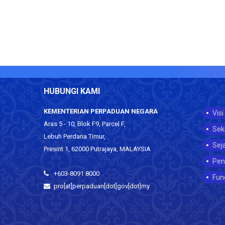
HUBUNGI KAMI
KEMENTERIAN PERPADUAN NEGARA
Visi
Aras 5 - 10, Blok F9, Parcel F,
Sek
Lebuh Perdana Timur,
Sej
Presint 1, 62000 Putrajaya, MALAYSIA
Pen
+603-8091 8000
Fun
pro[at]perpaduan[dot]gov[dot]my