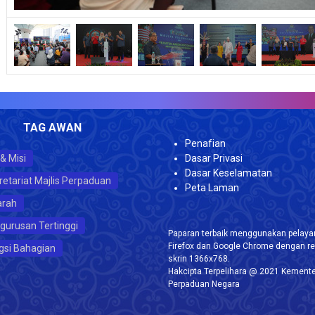
JU
TAG AWAN
Penafian
 & Misi
Dasar Privasi
Dasar Keselamatan
retariat Majlis Perpaduan
Peta Laman
arah
gurusan Tertinggi
Paparan terbaik menggunakan pelayar
Firefox dan Google Chrome dengan re
gsi Bahagian
skrin 1366x768.
Hakcipta Terpelihara @ 2021 Kemente
Perpaduan Negara