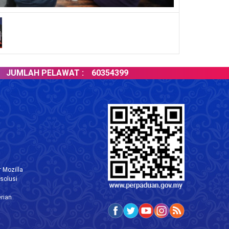
MLAH PELAWAT :
60354399
 Mozilla
solusi
rian