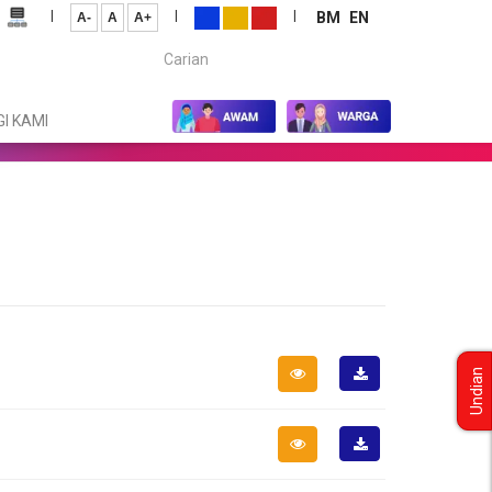
|
|
|
BM
EN
A-
A
A+
Carian...
I KAMI
Undian
Muat
Turun
Muat
Turun