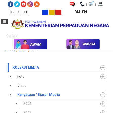
|
|
|
BM
EN
A-
A
A+
Carian...
Laman Utama
Media
Koleksi Media
Kenyataan / Siaran
Media
2023
Julai
KOLEKSI MEDIA
Foto
Video
Kenyataan / Siaran Media
2026
2025