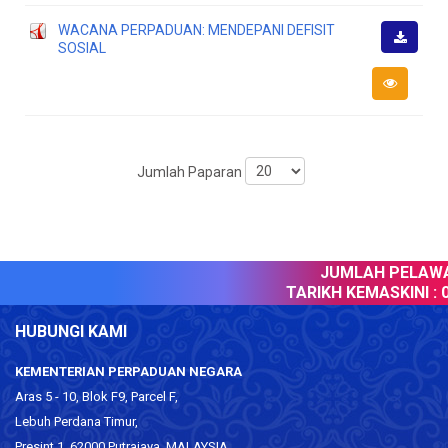
WACANA PERPADUAN: MENDEPANI DEFISIT
SOSIAL
Muat
Turun
Jumlah Paparan
JUMLAH PELAWAT
TARIKH KEMASKINI :
09
HUBUNGI KAMI
KEMENTERIAN PERPADUAN NEGARA
Aras 5 - 10, Blok F9, Parcel F,
Lebuh Perdana Timur,
Presint 1, 62000 Putrajaya, MALAYSIA