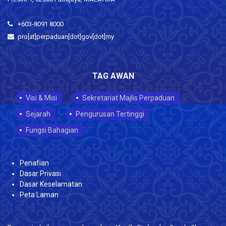
+603-8091 8000
pro[at]perpaduan[dot]gov[dot]my
TAG AWAN
Visi & Misi
Sekretariat Majlis Perpaduan
Sejarah
Pengurusan Tertinggi
Fungsi Bahagian
Penafian
Dasar Privasi
Dasar Keselamatan
Peta Laman