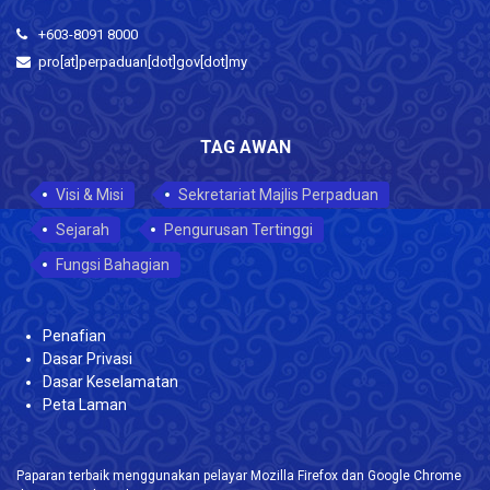
+603-8091 8000
pro[at]perpaduan[dot]gov[dot]my
TAG AWAN
Visi & Misi
Sekretariat Majlis Perpaduan
Sejarah
Pengurusan Tertinggi
Fungsi Bahagian
Penafian
Dasar Privasi
Dasar Keselamatan
Peta Laman
Paparan terbaik menggunakan pelayar Mozilla Firefox dan Google Chrome