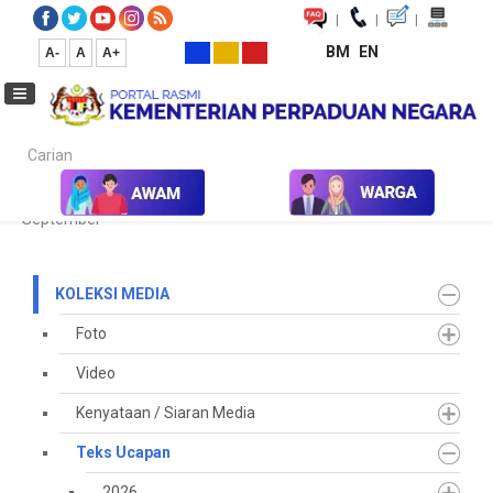
|
|
|
BM
EN
A-
A
A+
Carian...
Laman Utama
Media
Koleksi Media
Teks Ucapan
2025
September
KOLEKSI MEDIA
Foto
Video
Kenyataan / Siaran Media
Teks Ucapan
2026