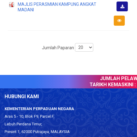
MAJLIS PERASMIAN KAMPUNG ANGKAT
MADANI
Muat
Turun
Jumlah Paparan
JUMLAH PELAWA
TARIKH KEMASKINI :
0
HUBUNGI KAMI
KEMENTERIAN PERPADUAN NEGARA
Aras 5 - 10, Blok F9, Parcel F,
Lebuh Perdana Timur,
Presint 1, 62000 Putrajaya, MALAYSIA