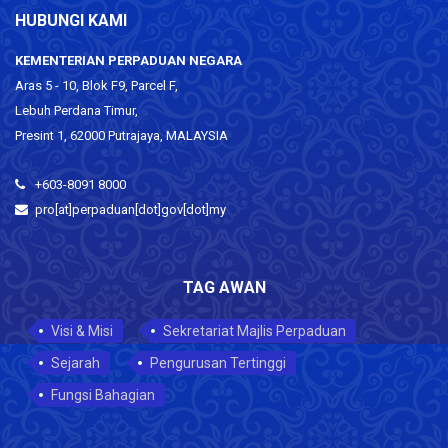
HUBUNGI KAMI
KEMENTERIAN PERPADUAN NEGARA
Aras 5 - 10, Blok F9, Parcel F,
Lebuh Perdana Timur,
Presint 1, 62000 Putrajaya, MALAYSIA
+603-8091 8000
pro[at]perpaduan[dot]gov[dot]my
TAG AWAN
Visi & Misi
Sekretariat Majlis Perpaduan
Sejarah
Pengurusan Tertinggi
Fungsi Bahagian