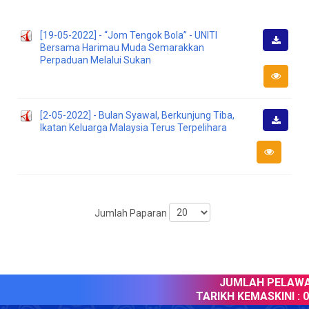
[19-05-2022] - “Jom Tengok Bola” - UNITI
Bersama Harimau Muda Semarakkan
Muat
Perpaduan Melalui Sukan
Turun
[2-05-2022] - Bulan Syawal, Berkunjung Tiba,
Ikatan Keluarga Malaysia Terus Terpelihara
Muat
Turun
Jumlah Paparan
JUMLAH PELAWAT
TARIKH KEMASKINI :
08