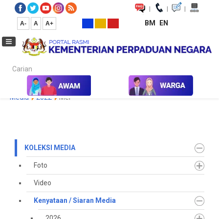
|
|
|
BM
EN
A-
A
A+
Carian...
Laman Utama
Media
Koleksi Media
Kenyataan / Siaran
Media
2022
Mei
KOLEKSI MEDIA
Foto
Video
Kenyataan / Siaran Media
2026