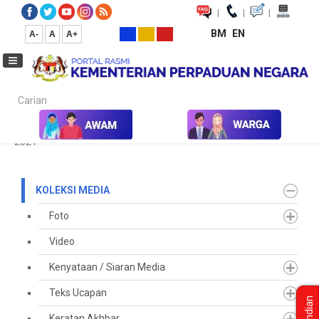
|
|
|
BM
EN
A-
A
A+
Carian...
Laman Utama
Media
Koleksi Media
Penerbitan
Buletin
2021
KOLEKSI MEDIA
Foto
Video
Kenyataan / Siaran Media
Teks Ucapan
Undian
Keratan Akhbar