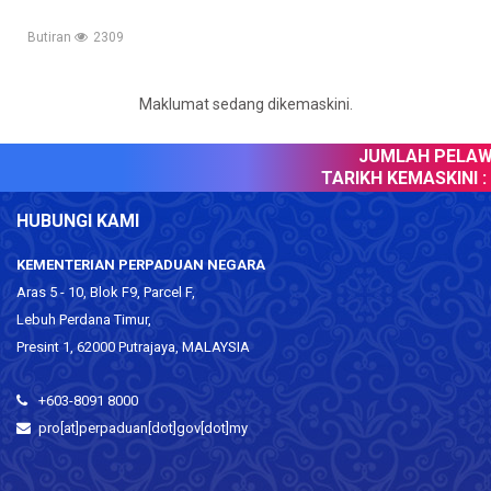
Butiran
2309
Maklumat sedang dikemaskini.
JUMLAH PELAWA
TARIKH KEMASKINI :
HUBUNGI KAMI
KEMENTERIAN PERPADUAN NEGARA
Aras 5 - 10, Blok F9, Parcel F,
Lebuh Perdana Timur,
Presint 1, 62000 Putrajaya, MALAYSIA
+603-8091 8000
pro[at]perpaduan[dot]gov[dot]my