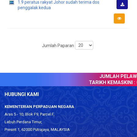
1.9 peratus rakyat Johor sudah terima dos
penggalak kedua
Muat
Turun
Jumlah Paparan
JUMLAH PELAWAT
TARIKH KEMASKINI :
0
HUBUNGI KAMI
KEMENTERIAN PERPADUAN NEGARA
Aras 5 - 10, Blok F9, Parcel F,
Lebuh Perdana Timur,
Presint 1, 62000 Putrajaya, MALAYSIA