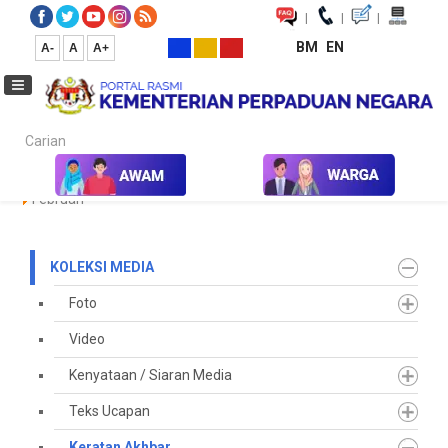
|
|
|
BM
EN
A-
A
A+
Carian...
Laman Utama
Media
Koleksi Media
Keratan Akhbar
2023
Februari
KOLEKSI MEDIA
Foto
Video
Kenyataan / Siaran Media
Teks Ucapan
Keratan Akhbar