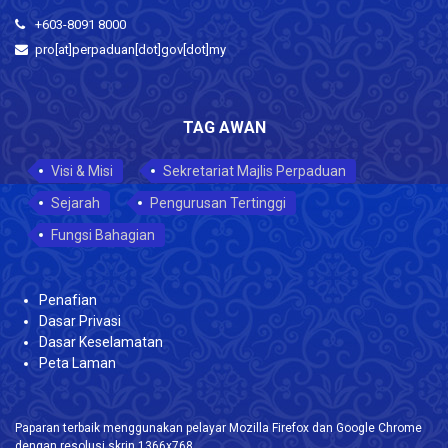
+603-8091 8000
pro[at]perpaduan[dot]gov[dot]my
TAG AWAN
Visi & Misi
Sekretariat Majlis Perpaduan
Sejarah
Pengurusan Tertinggi
Fungsi Bahagian
Penafian
Dasar Privasi
Dasar Keselamatan
Peta Laman
Paparan terbaik menggunakan pelayar Mozilla Firefox dan Google Chrome
dengan resolusi skrin 1366x768.