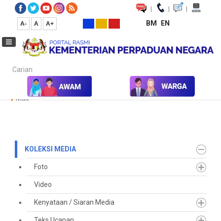
|
|
|
BM
EN
A-
A
A+
Carian...
Laman Utama
Media
Koleksi Media
Keratan Akhbar
2020
Mac
KOLEKSI MEDIA
Foto
Video
Kenyataan / Siaran Media
Teks Ucapan