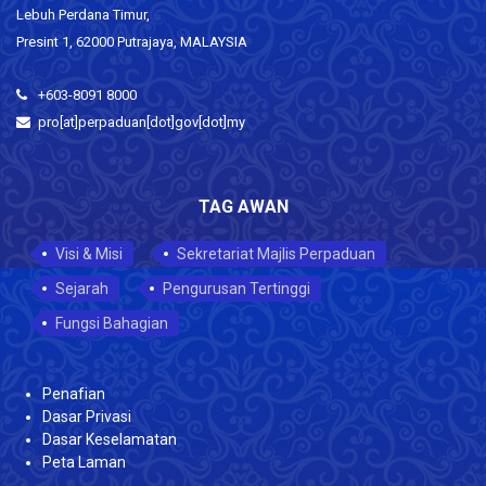
Lebuh Perdana Timur,
Presint 1, 62000 Putrajaya, MALAYSIA
+603-8091 8000
pro[at]perpaduan[dot]gov[dot]my
TAG AWAN
Visi & Misi
Sekretariat Majlis Perpaduan
Sejarah
Pengurusan Tertinggi
Fungsi Bahagian
Penafian
Dasar Privasi
Dasar Keselamatan
Peta Laman