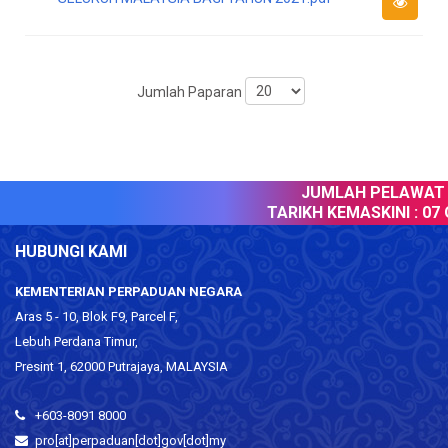
Jumlah Paparan
JUMLAH PELAWAT :
TARIKH KEMASKINI :
07 O
HUBUNGI KAMI
KEMENTERIAN PERPADUAN NEGARA
Aras 5 - 10, Blok F9, Parcel F,
Lebuh Perdana Timur,
Presint 1, 62000 Putrajaya, MALAYSIA
+603-8091 8000
pro[at]perpaduan[dot]gov[dot]my