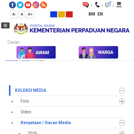
|
|
|
BM
EN
A-
A
A+
Carian...
Laman Utama
Media
Koleksi Media
Kenyataan / Siaran
Media
2021
Mac
KOLEKSI MEDIA
Foto
Video
Kenyataan / Siaran Media
2026