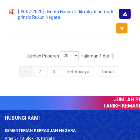
[09-07-2020] - Berita Harian Didik rakyat hormati
prinsip Rukun Negara
Muat
Turun
Jumlah Paparan
Halaman 1 dari 3
1
2
3
Seterusnya
Tamat
JUMLAH PEL
TARIKH KEMASKIN
HUBUNGI KAMI
KEMENTERIAN PERPADUAN NEGARA
Aras 5 - 10, Blok F9, Parcel F,