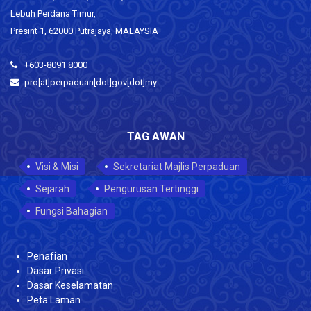
Lebuh Perdana Timur,
Presint 1, 62000 Putrajaya, MALAYSIA
+603-8091 8000
pro[at]perpaduan[dot]gov[dot]my
TAG AWAN
Visi & Misi
Sekretariat Majlis Perpaduan
Sejarah
Pengurusan Tertinggi
Fungsi Bahagian
Penafian
Dasar Privasi
Dasar Keselamatan
Peta Laman