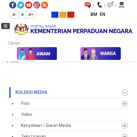
|
|
|
BM
EN
A-
A
A+
Carian...
Laman Utama
Media
Koleksi Media
Keratan Akhbar
2020
Julai
KOLEKSI MEDIA
Foto
Video
Kenyataan / Siaran Media
Teks Ucapan