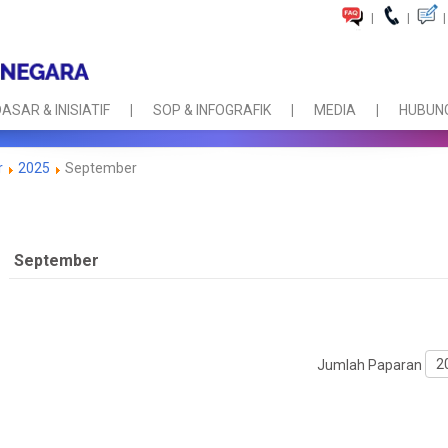
|
|
|
ASAR & INISIATIF
SOP & INFOGRAFIK
MEDIA
HUBUNG
r
2025
September
September
Jumlah Paparan