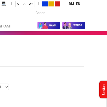
|
|
|
BM
EN
A-
A
A+
Carian...
I KAMI
Undian