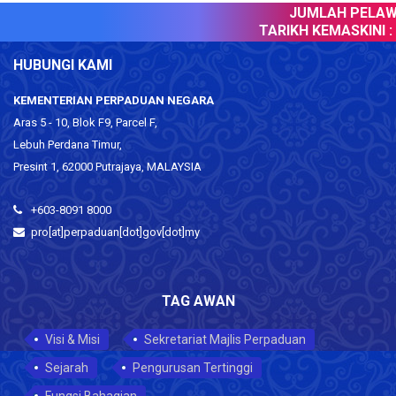
JUMLAH PELAWA
TARIKH KEMASKINI :
0
HUBUNGI KAMI
KEMENTERIAN PERPADUAN NEGARA
Aras 5 - 10, Blok F9, Parcel F,
Lebuh Perdana Timur,
Presint 1, 62000 Putrajaya, MALAYSIA
+603-8091 8000
pro[at]perpaduan[dot]gov[dot]my
TAG AWAN
Visi & Misi
Sekretariat Majlis Perpaduan
Sejarah
Pengurusan Tertinggi
Fungsi Bahagian