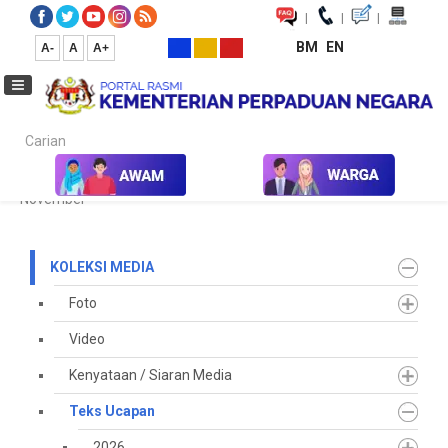
|
|
|
BM
EN
A-
A
A+
Carian...
Laman Utama
Media
Koleksi Media
Teks Ucapan
2025
November
KOLEKSI MEDIA
Foto
Video
Kenyataan / Siaran Media
Teks Ucapan
2026