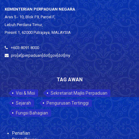
KEMENTERIAN PERPADUAN NEGARA
Aras 5 - 10, Blok F9, Parcel F,
Lebuh Perdana Timur,
Presint 1, 62000 Putrajaya, MALAYSIA
+603-8091 8000
pro[at]perpaduan[dot]gov[dot]my
TAG AWAN
Visi & Misi
Sekretariat Majlis Perpaduan
Sejarah
Pengurusan Tertinggi
Fungsi Bahagian
Penafian