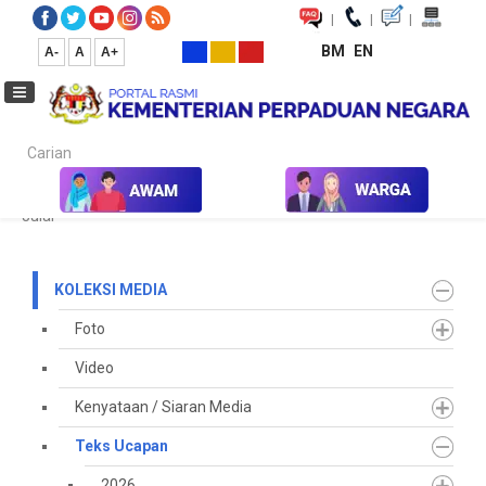
|
|
|
BM
EN
A-
A
A+
Carian...
Laman Utama
Media
Koleksi Media
Teks Ucapan
2025
Julai
KOLEKSI MEDIA
Foto
Video
Kenyataan / Siaran Media
Teks Ucapan
2026